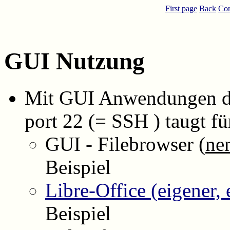
First page
Back
Con
GUI Nutzung
Mit GUI Anwendungen di
port 22 (= SSH ) taugt fü
GUI - Filebrowser (
ne
Beispiel
Libre-Office (eigener, 
Beispiel