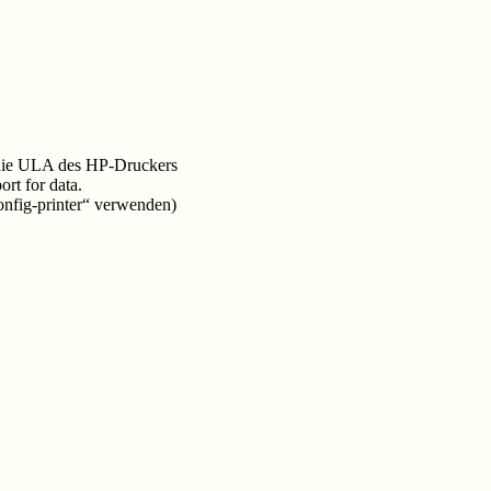
t die ULA des HP-Druckers
rt for data.
config-printer“ verwenden)