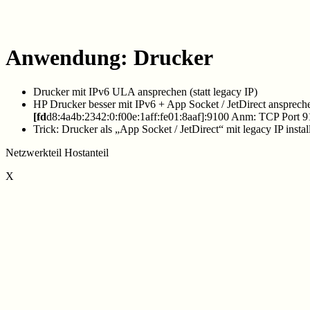
Anwendung: Drucker
Drucker mit IPv6 ULA ansprechen (statt legacy IP)
HP Drucker besser mit IPv6 + App Socket / JetDirect ansprech
[fd
d8:4a4b:2342:0:f00e:1aff:fe01:8aaf]:9100 Anm: TCP Port 91
Trick: Drucker als „App Socket / JetDirect“ mit legacy IP insta
Netzwerkteil Hostanteil
X