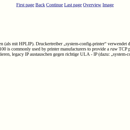
First page
Back
Continue
Last page
Overview
Image
en (als mit HPLIP). Druckertreiber „system-config-printer“ verwende
00 is commonly used by printer manufacturers to provide a
raw
TCP po
llieren, legacy IP austauschen gegen richtige ULA - IP (dazu: „system-