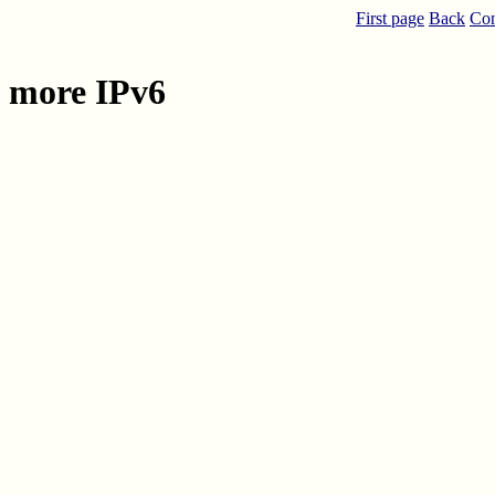
First page
Back
Con
more IPv6